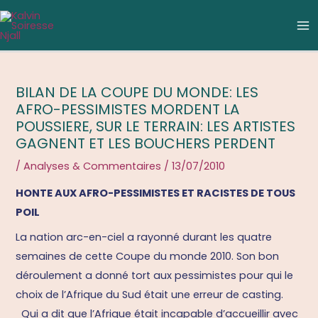
Aller
Navigation
C
M
au
des
a
M
contenu
articles
t
é
BILAN DE LA COUPE DU MONDE: LES
g
AFRO-PESSIMISTES MORDENT LA
o
POUSSIERE, SUR LE TERRAIN: LES ARTISTES
r
GAGNENT ET LES BOUCHERS PERDENT
i
/
Analyses & Commentaires
/
13/07/2010
e
HONTE AUX AFRO-PESSIMISTES ET RACISTES DE TOUS
s
POIL
La nation arc-en-ciel a rayonné durant les quatre
semaines de cette Coupe du monde 2010. Son bon
déroulement a donné tort aux pessimistes pour qui le
choix de l’Afrique du Sud était une erreur de casting.
Qui a dit que l’Afrique était incapable d’accueillir avec