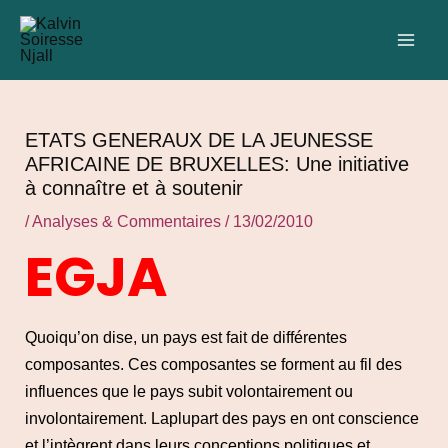
Aller
Navigation
C
MAI
au
des
a
ME
contenu
articles
t
é
g
ETATS GENERAUX DE LA JEUNESSE
o
AFRICAINE DE BRUXELLES: Une initiative
à connaître et à soutenir
r
i
/
Analyses & Commentaires
/
13/02/2010
e
EGJA
s
Quoiqu’on dise, un pays est fait de différentes
composantes. Ces composantes se forment au fil des
influences que le pays subit volontairement ou
involontairement. Laplupart des pays en ont conscience
et l’intègrent dans leurs conceptions politiques et