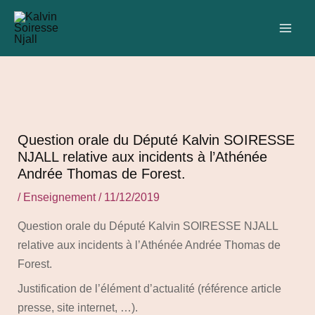
Aller
Navigation
C
MAI
au
des
a
ME
contenu
articles
t
é
g
o
r
Question orale du Député Kalvin SOIRESSE
i
NJALL relative aux incidents à l’Athénée
Andrée Thomas de Forest.
e
s
/
Enseignement
/
11/12/2019
Question orale du Député Kalvin SOIRESSE NJALL
relative aux incidents à l’Athénée Andrée Thomas de
Forest.
Justification de l’élément d’actualité (référence article
presse, site internet, …).