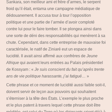
Sankara, son meilleur ami et frère d’armes, le serpent
froid qu’il était, entama une campagne médiatique de
dédouanement. Il accusa tour à tour l’opposition
politique et une partie de l’armée d’avoir comploté
contre lui pour le faire tomber. Il se plongea ainsi dans
une sorte de déni des responsabilités qui menèrent à sa
chute. Cependant, dans cette entreprise de mauvaise foi
caractérisée, le natif de Ziniaré eut un espace de
lucidité. Il avait ainsi affirmé aux confrères de
Jeune
Afrique
qui avaient leurs entrées au Palais présidentiel
de Kossyam : «
Je suis conscient du fait qu’après trente
ans de vie politique harassante, j’ai fatigué…
»
Cette phrase et ce moment de lucidité aussi faible soit-il,
doivent servir de leçon aux pouvoirs qui souhaitent
s’éterniser à la tête des États. L’exemple le plus proche
et le plus patent à travers lequel cette phrase doit être
méditée, est celui du Togo où les dirigeants crient déjà à