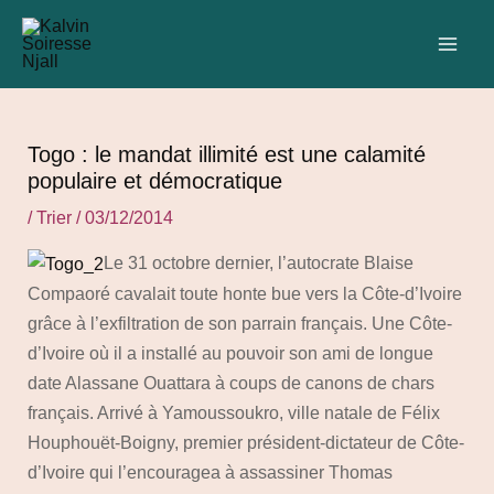
Aller
Navigation
C
MAI
au
des
a
ME
contenu
articles
t
é
g
Togo : le mandat illimité est une calamité
o
populaire et démocratique
r
/
Trier
/
03/12/2014
i
Le 31 octobre dernier, l’autocrate Blaise
e
Compaoré cavalait toute honte bue vers la Côte-d’Ivoire
s
grâce à l’exfiltration de son parrain français. Une Côte-
d’Ivoire où il a installé au pouvoir son ami de longue
date Alassane Ouattara à coups de canons de chars
français. Arrivé à Yamoussoukro, ville natale de Félix
Houphouët-Boigny, premier président-dictateur de Côte-
d’Ivoire qui l’encouragea à assassiner Thomas