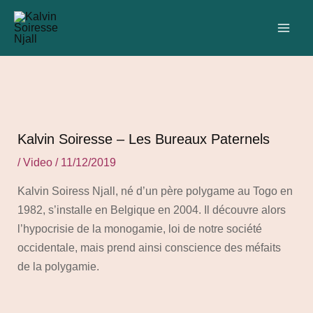
Aller
Navigation
C
MAI
au
des
a
ME
contenu
articles
t
é
g
o
r
Kalvin Soiresse – Les Bureaux Paternels
i
/
Video
/
11/12/2019
e
Kalvin Soiress Njall, né d’un père polygame au Togo en
s
1982, s’installe en Belgique en 2004. Il découvre alors
l’hypocrisie de la monogamie, loi de notre société
occidentale, mais prend ainsi conscience des méfaits
de la polygamie.