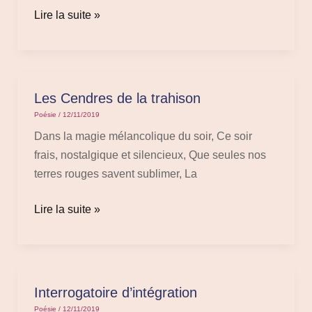
Lire la suite »
Les Cendres de la trahison
Les
Cendres
Poésie
/
12/11/2019
de
Dans la magie mélancolique du soir, Ce soir
la
frais, nostalgique et silencieux, Que seules nos
trahison
terres rouges savent sublimer, La
Lire la suite »
Interrogatoire d’intégration
Interrogatoire
d’intégration
Poésie
/
12/11/2019