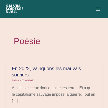
Aller
Pagination
C
MAI
au
d’article
a
ME
contenu
t
é
g
o
Poésie
r
i
e
s
En 2022, vainquons les mauvais
En
sorciers
2022,
Poésie
/
02/04/2022
vainquons
les
À celles et ceux dont on pille les terres, Et à qui
mauvais
le capitalisme sauvage impose la guerre, Tout en
sorciers
[…]