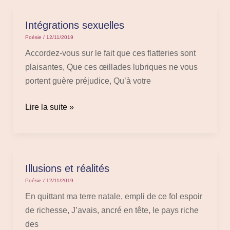
Intégrations sexuelles
Intégrations
sexuelles
Poésie
/
12/11/2019
Accordez-vous sur le fait que ces flatteries sont
plaisantes, Que ces œillades lubriques ne vous
portent guère préjudice, Qu’à votre
Lire la suite »
Illusions et réalités
Illusions
et
Poésie
/
12/11/2019
réalités
En quittant ma terre natale, empli de ce fol espoir
de richesse, J’avais, ancré en tête, le pays riche
des