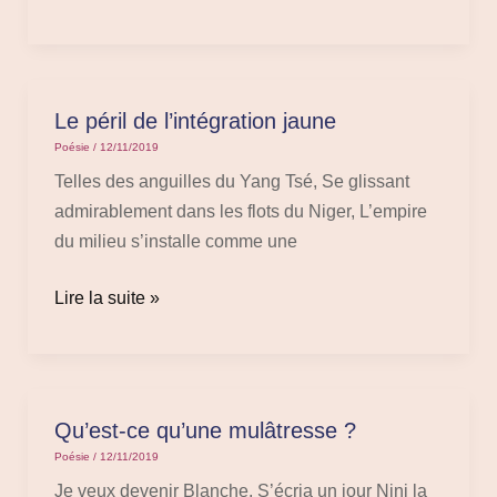
Le péril de l’intégration jaune
Le
péril
Poésie
/
12/11/2019
de
Telles des anguilles du Yang Tsé, Se glissant
l’intégration
admirablement dans les flots du Niger, L’empire
jaune
du milieu s’installe comme une
Lire la suite »
Qu’est-ce qu’une mulâtresse ?
Qu’est-
ce
Poésie
/
12/11/2019
qu’une
Je veux devenir Blanche, S’écria un jour Nini la