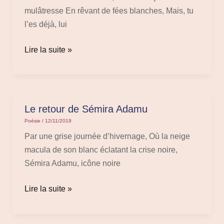
mulâtresse
mulâtresse En rêvant de fées blanches, Mais, tu
?
l’es déjà, lui
Lire la suite »
Le retour de Sémira Adamu
Le
retour
Poésie
/
12/11/2019
de
Par une grise journée d’hivernage, Où la neige
Sémira
macula de son blanc éclatant la crise noire,
Adamu
Sémira Adamu, icône noire
Lire la suite »