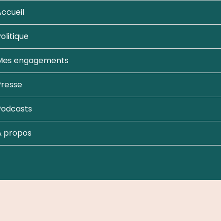
ccueil
olitique
Mes engagements
Presse
Podcasts
À propos