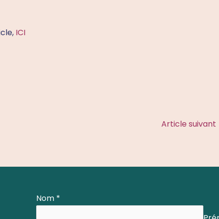
icle,
ICI
Article suivant
Nom
*
Pré