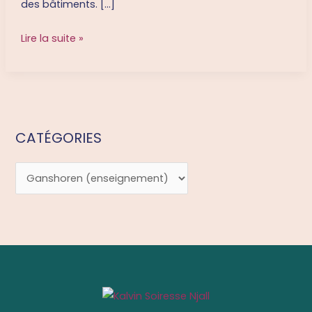
des bâtiments. […]
pour
l’athénée
Lire la suite »
royal
de
Ganshoren
CATÉGORIES