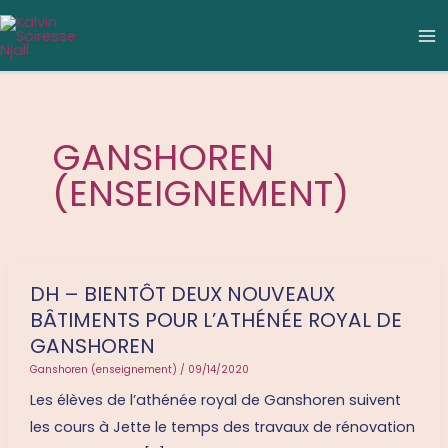
Aller
C
M
au
a
M
contenu
t
é
g
GANSHOREN
o
(ENSEIGNEMENT)
r
i
e
s
DH – BIENTÔT DEUX NOUVEAUX
DH
BÂTIMENTS POUR L’ATHÉNÉE ROYAL DE
–
GANSHOREN
Bientôt
Ganshoren (enseignement)
/
09/14/2020
deux
Les élèves de l’athénée royal de Ganshoren suivent
nouveaux
les cours à Jette le temps des travaux de rénovation
bâtiments