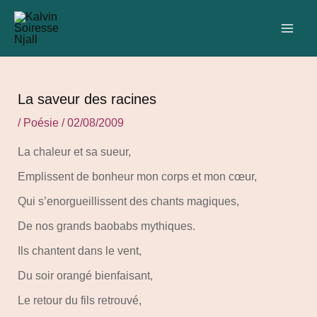
Aller
Navigation
C
MAI
au
des
a
ME
contenu
articles
t
é
g
La saveur des racines
o
/
Poésie
/
02/08/2009
r
La chaleur et sa sueur,
i
e
Emplissent de bonheur mon corps et mon cœur,
s
Qui s’enorgueillissent des chants magiques,
De nos grands baobabs mythiques.
Ils chantent dans le vent,
Du soir orangé bienfaisant,
Le retour du fils retrouvé,